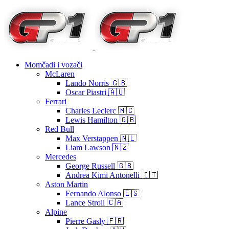
Momčadi i vozači
McLaren
Lando Norris 🇬🇧
Oscar Piastri 🇦🇺
Ferrari
Charles Leclerc 🇲🇨
Lewis Hamilton 🇬🇧
Red Bull
Max Verstappen 🇳🇱
Liam Lawson 🇳🇿
Mercedes
George Russell 🇬🇧
Andrea Kimi Antonelli 🇮🇹
Aston Martin
Fernando Alonso 🇪🇸
Lance Stroll 🇨🇦
Alpine
Pierre Gasly 🇫🇷