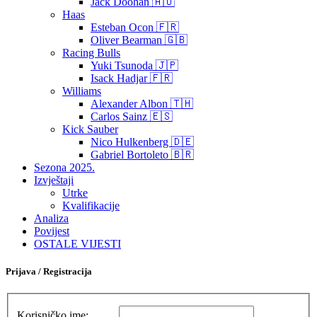
Jack Doohan 🇦🇺
Haas
Esteban Ocon 🇫🇷
Oliver Bearman 🇬🇧
Racing Bulls
Yuki Tsunoda 🇯🇵
Isack Hadjar 🇫🇷
Williams
Alexander Albon 🇹🇭
Carlos Sainz 🇪🇸
Kick Sauber
Nico Hulkenberg 🇩🇪
Gabriel Bortoleto 🇧🇷
Sezona 2025.
Izvještaji
Utrke
Kvalifikacije
Analiza
Povijest
OSTALE VIJESTI
Prijava / Registracija
Korisničko ime: