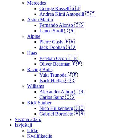
Mercedes
George Russell 🇬🇧
Andrea Kimi Antonelli 🇮🇹
Aston Martin
Fernando Alonso 🇪🇸
Lance Stroll 🇨🇦
Alpine
Pierre Gasly 🇫🇷
Jack Doohan 🇦🇺
Haas
Esteban Ocon 🇫🇷
Oliver Bearman 🇬🇧
Racing Bulls
Yuki Tsunoda 🇯🇵
Isack Hadjar 🇫🇷
Williams
Alexander Albon 🇹🇭
Carlos Sainz 🇪🇸
Kick Sauber
Nico Hulkenberg 🇩🇪
Gabriel Bortoleto 🇧🇷
Sezona 2025.
Izvještaji
Utrke
Kvalifikacije