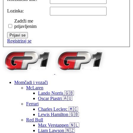
Lozinka:
Zadrži me
prijavljenim
Prijavi se
Registriraj se
Momčadi i vozači
McLaren
Lando Norris 🇬🇧
Oscar Piastri 🇦🇺
Ferrari
Charles Leclerc 🇲🇨
Lewis Hamilton 🇬🇧
Red Bull
Max Verstappen 🇳🇱
Liam Lawson 🇳🇿