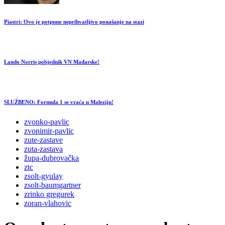
Piastri: Ovo je potpuno neprihvatljivo ponašanje na stazi
Lando Norris pobjednik VN Mađarske!
SLUŽBENO: Formula 1 se vraća u Maleziju!
zvonko-pavlic
zvonimir-pavlic
zute-zastave
zuta-zastava
župa-dubrovačka
ztc
zsolt-gyulay
zsolt-baumgartner
zrinko gregurek
zoran-vlahovic