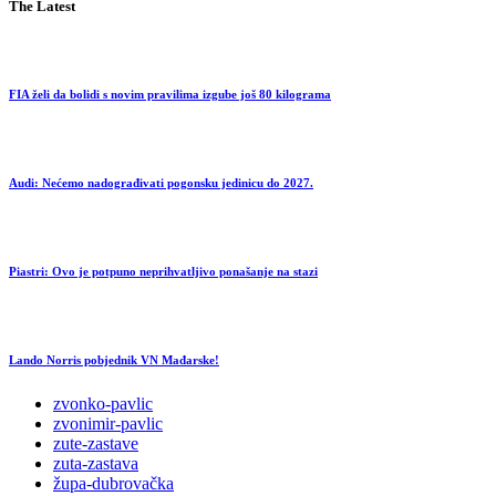
The Latest
FIA želi da bolidi s novim pravilima izgube još 80 kilograma
Audi: Nećemo nadograđivati pogonsku jedinicu do 2027.
Piastri: Ovo je potpuno neprihvatljivo ponašanje na stazi
Lando Norris pobjednik VN Mađarske!
zvonko-pavlic
zvonimir-pavlic
zute-zastave
zuta-zastava
župa-dubrovačka