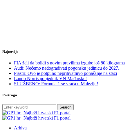
Najnovije
FIA želi da bolidi s novim pravilima izgube još 80 kilograma
Audi: Nećemo nadograđivati pogonsku jedinicu do 2027.
Piastri: Ovo je potpuno neprihvatljivo ponašanje na stazi
Lando Norris pobjednik VN Mađarske!
SLUŽBENO: Formula 1 se vraća u Maleziju!
Pretraga
Search
Arhiva