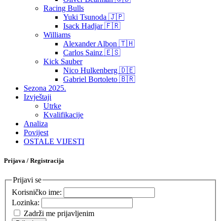
Racing Bulls
Yuki Tsunoda 🇯🇵
Isack Hadjar 🇫🇷
Williams
Alexander Albon 🇹🇭
Carlos Sainz 🇪🇸
Kick Sauber
Nico Hulkenberg 🇩🇪
Gabriel Bortoleto 🇧🇷
Sezona 2025.
Izvještaji
Utrke
Kvalifikacije
Analiza
Povijest
OSTALE VIJESTI
Prijava / Registracija
Prijavi se
Korisničko ime:
Lozinka:
Zadrži me prijavljenim