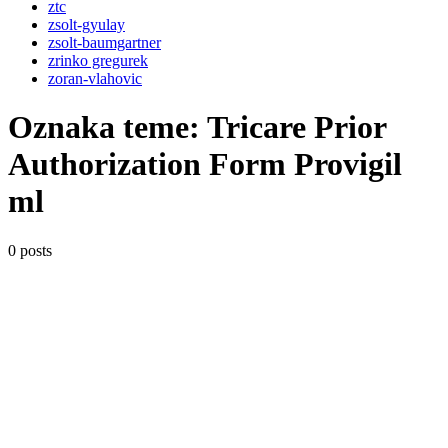
ztc
zsolt-gyulay
zsolt-baumgartner
zrinko gregurek
zoran-vlahovic
Oznaka teme:
Tricare Prior
Authorization Form Provigil
ml
0 posts