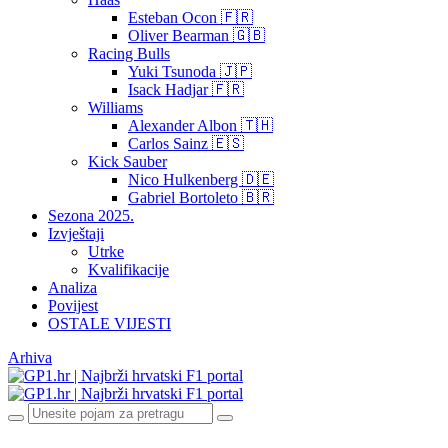
Esteban Ocon 🇫🇷
Oliver Bearman 🇬🇧
Racing Bulls
Yuki Tsunoda 🇯🇵
Isack Hadjar 🇫🇷
Williams
Alexander Albon 🇹🇭
Carlos Sainz 🇪🇸
Kick Sauber
Nico Hulkenberg 🇩🇪
Gabriel Bortoleto 🇧🇷
Sezona 2025.
Izvještaji
Utrke
Kvalifikacije
Analiza
Povijest
OSTALE VIJESTI
Arhiva