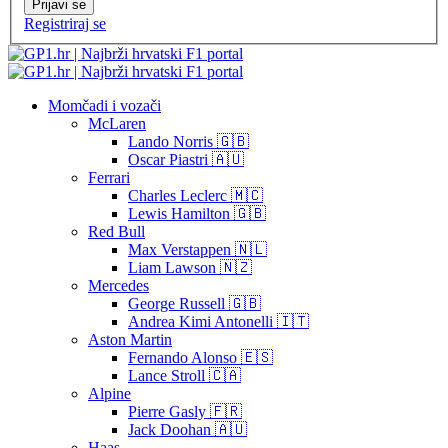
Prijavi se
Registriraj se
Momčadi i vozači
McLaren
Lando Norris 🇬🇧
Oscar Piastri 🇦🇺
Ferrari
Charles Leclerc 🇲🇨
Lewis Hamilton 🇬🇧
Red Bull
Max Verstappen 🇳🇱
Liam Lawson 🇳🇿
Mercedes
George Russell 🇬🇧
Andrea Kimi Antonelli 🇮🇹
Aston Martin
Fernando Alonso 🇪🇸
Lance Stroll 🇨🇦
Alpine
Pierre Gasly 🇫🇷
Jack Doohan 🇦🇺
Haas