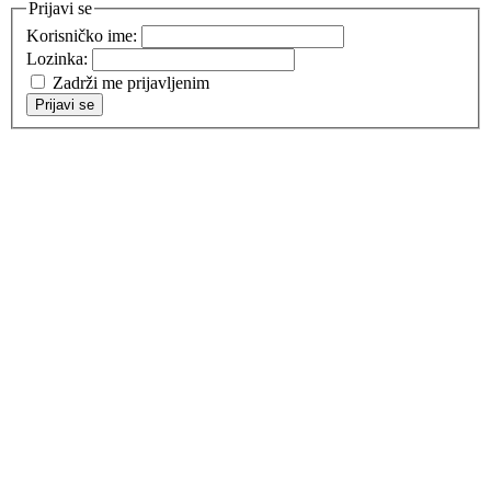
Prijavi se
Korisničko ime:
Lozinka:
Zadrži me prijavljenim
Prijavi se