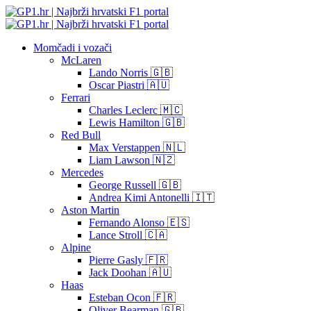
Momčadi i vozači
McLaren
Lando Norris 🇬🇧
Oscar Piastri 🇦🇺
Ferrari
Charles Leclerc 🇲🇨
Lewis Hamilton 🇬🇧
Red Bull
Max Verstappen 🇳🇱
Liam Lawson 🇳🇿
Mercedes
George Russell 🇬🇧
Andrea Kimi Antonelli 🇮🇹
Aston Martin
Fernando Alonso 🇪🇸
Lance Stroll 🇨🇦
Alpine
Pierre Gasly 🇫🇷
Jack Doohan 🇦🇺
Haas
Esteban Ocon 🇫🇷
Oliver Bearman 🇬🇧