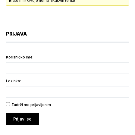
Brate mili! Ovdje nema nikakvih tema!
PRIJAVA
Korisničko ime:
Lozinka:
Zadrži me prijavljenim
Prijavi se