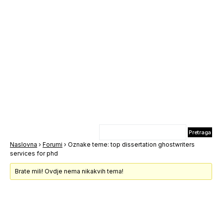
Naslovna
›
Forumi
›
Oznake teme: top dissertation ghostwriters
services for phd
Brate mili! Ovdje nema nikakvih tema!