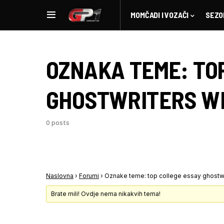
MOMČADI I VOZAČI
SEZO
OZNAKA TEME:
TO
GHOSTWRITERS WE
0 posts
Naslovna
›
Forumi
›
Oznake teme: top college essay ghostwr
Brate mili! Ovdje nema nikakvih tema!