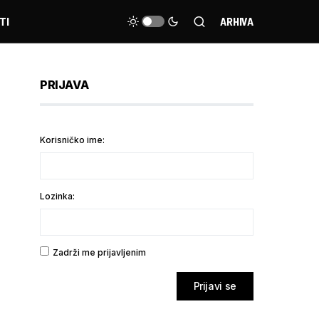
TI
ARHIVA
PRIJAVA
Korisničko ime:
Lozinka:
Zadrži me prijavljenim
Prijavi se