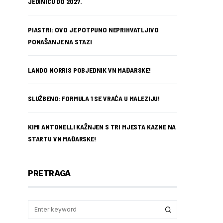
JEDINICU DO 2027.
PIASTRI: OVO JE POTPUNO NEPRIHVATLJIVO
PONAŠANJE NA STAZI
LANDO NORRIS POBJEDNIK VN MAĐARSKE!
SLUŽBENO: FORMULA 1 SE VRAĆA U MALEZIJU!
KIMI ANTONELLI KAŽNJEN S TRI MJESTA KAZNE NA
STARTU VN MAĐARSKE!
PRETRAGA