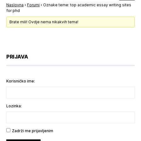
Naslovna
›
Forumi
›
Oznake teme: top academic essay writing sites
for phd
Brate mili! Ovdje nema nikakvih tema!
PRIJAVA
Korisničko ime:
Lozinka:
Zadrži me prijavljenim