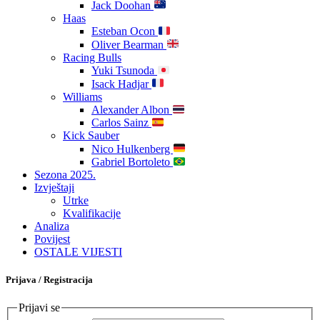
Jack Doohan
Haas
Esteban Ocon
Oliver Bearman
Racing Bulls
Yuki Tsunoda
Isack Hadjar
Williams
Alexander Albon
Carlos Sainz
Kick Sauber
Nico Hulkenberg
Gabriel Bortoleto
Sezona 2025.
Izvještaji
Utrke
Kvalifikacije
Analiza
Povijest
OSTALE VIJESTI
Prijava / Registracija
Prijavi se