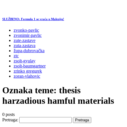
SLUŽBENO: Formula 1 se vraća u Maleziju!
zvonko-pavlic
zvonimir-pavlic
zute-zastave
zuta-zastava
župa-dubrovačka
ztc
zsolt-gyulay
zsolt-baumgartner
zrinko gregurek
zoran-vlahovic
Oznaka teme:
thesis
harzadious hamful materials
0 posts
Pretraga: