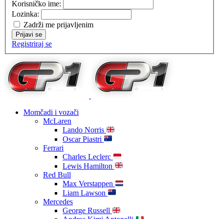
Korisničko ime:
Lozinka:
Zadrži me prijavljenim
Prijavi se
Registriraj se
Momčadi i vozači
McLaren
Lando Norris
Oscar Piastri
Ferrari
Charles Leclerc
Lewis Hamilton
Red Bull
Max Verstappen
Liam Lawson
Mercedes
George Russell