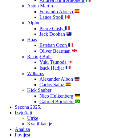
Andrea Kimi Antonelli
Aston Martin
Fernando Alonso
Lance Stroll
Alpine
Pierre Gasly
Jack Doohan
Haas
Esteban Ocon
Oliver Bearman
Racing Bulls
Yuki Tsunoda
Isack Hadjar
Williams
Alexander Albon
Carlos Sainz
Kick Sauber
Nico Hulkenberg
Gabriel Bortoleto
Sezona 2025.
Izvještaji
Utrke
Kvalifikacije
Analiza
Povijest