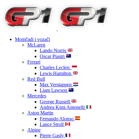
Momčadi i vozači
McLaren
Lando Norris
Oscar Piastri
Ferrari
Charles Leclerc
Lewis Hamilton
Red Bull
Max Verstappen
Liam Lawson
Mercedes
George Russell
Andrea Kimi Antonelli
Aston Martin
Fernando Alonso
Lance Stroll
Alpine
Pierre Gasly