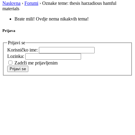
Naslovna
›
Forumi
›
Oznake teme: thesis harzadious hamful
materials
Brate mili! Ovdje nema nikakvih tema!
Prijava
Prijavi se
Korisničko ime:
Lozinka:
Zadrži me prijavljenim
Prijavi se