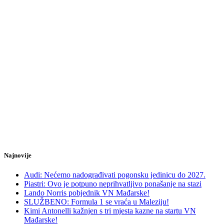
Najnovije
Audi: Nećemo nadograđivati pogonsku jedinicu do 2027.
Piastri: Ovo je potpuno neprihvatljivo ponašanje na stazi
Lando Norris pobjednik VN Mađarske!
SLUŽBENO: Formula 1 se vraća u Maleziju!
Kimi Antonelli kažnjen s tri mjesta kazne na startu VN
Mađarske!