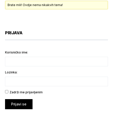
Brate mili! Ovdje nema nikakvih tema!
PRIJAVA
Korisničko ime:
Lozinka:
Zadrži me prijavljenim
Prijavi se