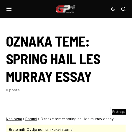
OZNAKA TEME:
SPRING HAIL LES
MURRAY ESSAY
0 posts
Naslovna
›
Forumi
›
Oznake teme: spring hail les murray essay
Brate mili! Ovdje nema nikakvih tema!