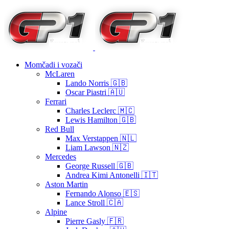
Momčadi i vozači
McLaren
Lando Norris 🇬🇧
Oscar Piastri 🇦🇺
Ferrari
Charles Leclerc 🇲🇨
Lewis Hamilton 🇬🇧
Red Bull
Max Verstappen 🇳🇱
Liam Lawson 🇳🇿
Mercedes
George Russell 🇬🇧
Andrea Kimi Antonelli 🇮🇹
Aston Martin
Fernando Alonso 🇪🇸
Lance Stroll 🇨🇦
Alpine
Pierre Gasly 🇫🇷