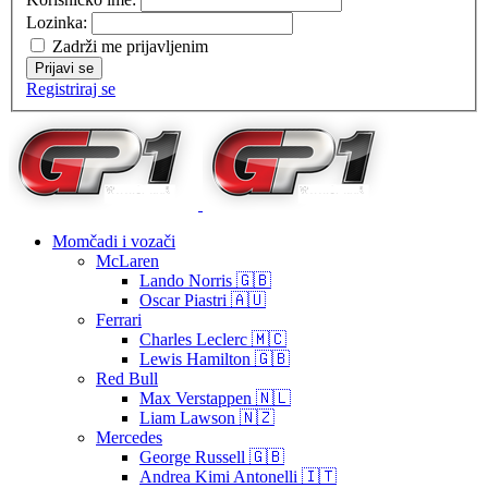
Lozinka:
Zadrži me prijavljenim
Prijavi se
Registriraj se
Momčadi i vozači
McLaren
Lando Norris 🇬🇧
Oscar Piastri 🇦🇺
Ferrari
Charles Leclerc 🇲🇨
Lewis Hamilton 🇬🇧
Red Bull
Max Verstappen 🇳🇱
Liam Lawson 🇳🇿
Mercedes
George Russell 🇬🇧
Andrea Kimi Antonelli 🇮🇹