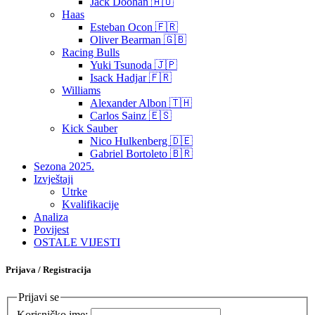
Jack Doohan 🇦🇺
Haas
Esteban Ocon 🇫🇷
Oliver Bearman 🇬🇧
Racing Bulls
Yuki Tsunoda 🇯🇵
Isack Hadjar 🇫🇷
Williams
Alexander Albon 🇹🇭
Carlos Sainz 🇪🇸
Kick Sauber
Nico Hulkenberg 🇩🇪
Gabriel Bortoleto 🇧🇷
Sezona 2025.
Izvještaji
Utrke
Kvalifikacije
Analiza
Povijest
OSTALE VIJESTI
Prijava / Registracija
Prijavi se
Korisničko ime: