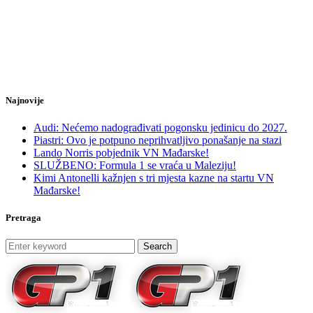
Najnovije
Audi: Nećemo nadograđivati pogonsku jedinicu do 2027.
Piastri: Ovo je potpuno neprihvatljivo ponašanje na stazi
Lando Norris pobjednik VN Mađarske!
SLUŽBENO: Formula 1 se vraća u Maleziju!
Kimi Antonelli kažnjen s tri mjesta kazne na startu VN
Mađarske!
Pretraga
Search