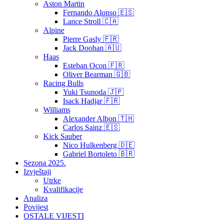
Aston Martin
Fernando Alonso 🇪🇸
Lance Stroll 🇨🇦
Alpine
Pierre Gasly 🇫🇷
Jack Doohan 🇦🇺
Haas
Esteban Ocon 🇫🇷
Oliver Bearman 🇬🇧
Racing Bulls
Yuki Tsunoda 🇯🇵
Isack Hadjar 🇫🇷
Williams
Alexander Albon 🇹🇭
Carlos Sainz 🇪🇸
Kick Sauber
Nico Hulkenberg 🇩🇪
Gabriel Bortoleto 🇧🇷
Sezona 2025.
Izvještaji
Utrke
Kvalifikacije
Analiza
Povijest
OSTALE VIJESTI