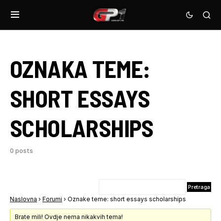
OZNAKA TEME:
SHORT ESSAYS
SCHOLARSHIPS
0 posts
Naslovna
›
Forumi
›
Oznake teme: short essays scholarships
Brate mili! Ovdje nema nikakvih tema!