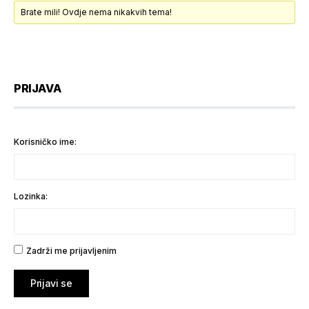
Brate mili! Ovdje nema nikakvih tema!
PRIJAVA
Korisničko ime:
Lozinka:
Zadrži me prijavljenim
Prijavi se