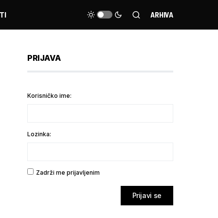
TI
ARHIVA
PRIJAVA
Korisničko ime:
Lozinka:
Zadrži me prijavljenim
Prijavi se