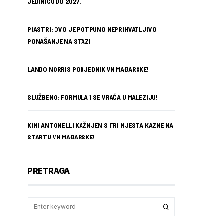
JEDINICU DO 2027.
PIASTRI: OVO JE POTPUNO NEPRIHVATLJIVO
PONAŠANJE NA STAZI
LANDO NORRIS POBJEDNIK VN MAĐARSKE!
SLUŽBENO: FORMULA 1 SE VRAĆA U MALEZIJU!
KIMI ANTONELLI KAŽNJEN S TRI MJESTA KAZNE NA
STARTU VN MAĐARSKE!
PRETRAGA