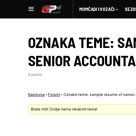
MOMČADI I VOZAČI
SEZO
OZNAKA TEME:
SA
SENIOR ACCOUNT
0 posts
Naslovna
›
Forumi
›
Oznake teme: sample resume of senior 
Brate mili! Ovdje nema nikakvih tema!