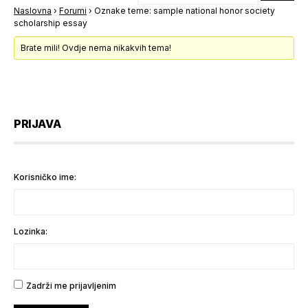
Naslovna
›
Forumi
›
Oznake teme: sample national honor society
scholarship essay
Brate mili! Ovdje nema nikakvih tema!
PRIJAVA
Korisničko ime:
Lozinka:
Zadrži me prijavljenim