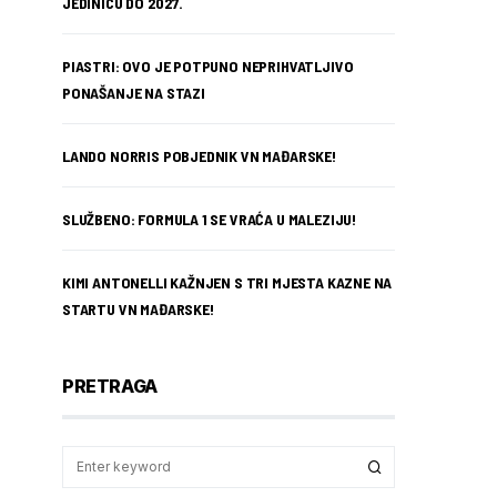
JEDINICU DO 2027.
PIASTRI: OVO JE POTPUNO NEPRIHVATLJIVO
PONAŠANJE NA STAZI
LANDO NORRIS POBJEDNIK VN MAĐARSKE!
SLUŽBENO: FORMULA 1 SE VRAĆA U MALEZIJU!
KIMI ANTONELLI KAŽNJEN S TRI MJESTA KAZNE NA
STARTU VN MAĐARSKE!
PRETRAGA