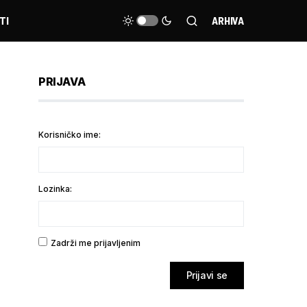
TI
ARHIVA
PRIJAVA
Korisničko ime:
Lozinka:
Zadrži me prijavljenim
Prijavi se