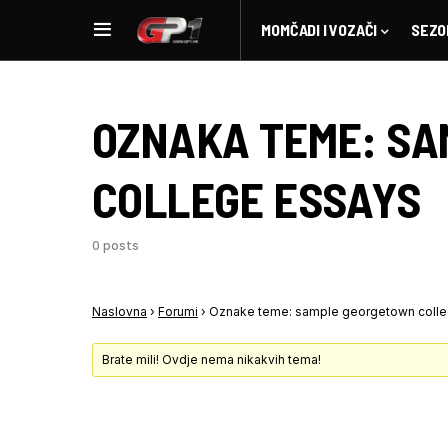
MOMČADI I VOZAČI
SEZO
OZNAKA TEME:
SA
COLLEGE ESSAYS
0 posts
Naslovna
›
Forumi
›
Oznake teme: sample georgetown coll
Brate mili! Ovdje nema nikakvih tema!