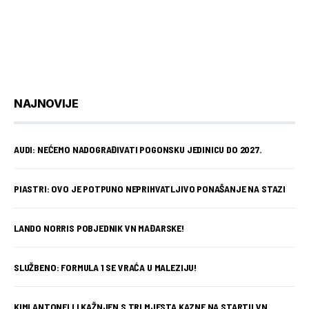
NAJNOVIJE
AUDI: NEĆEMO NADOGRAĐIVATI POGONSKU JEDINICU DO 2027.
PIASTRI: OVO JE POTPUNO NEPRIHVATLJIVO PONAŠANJE NA STAZI
LANDO NORRIS POBJEDNIK VN MAĐARSKE!
SLUŽBENO: FORMULA 1 SE VRAĆA U MALEZIJU!
KIMI ANTONELLI KAŽNJEN S TRI MJESTA KAZNE NA STARTU VN