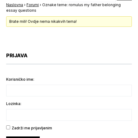
Naslovna
›
Forumi
›
Oznake teme: romulus my father belonging
essay questions
Brate mili! Ovdje nema nikakvih tema!
PRIJAVA
Korisničko ime:
Lozinka:
Zadrži me prijavljenim