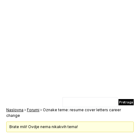
Naslovna
›
Forumi
›
Oznake teme: resume cover letters career
change
Brate mili! Ovdje nema nikakvih tema!