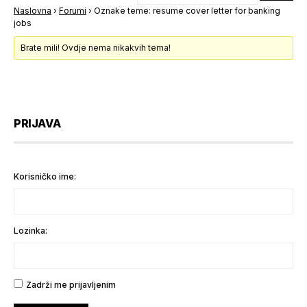
Naslovna
›
Forumi
›
Oznake teme: resume cover letter for banking
jobs
Brate mili! Ovdje nema nikakvih tema!
PRIJAVA
Korisničko ime:
Lozinka:
Zadrži me prijavljenim