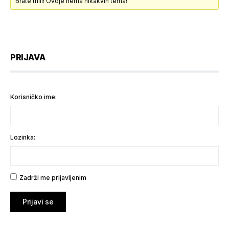
Brate mili! Ovdje nema nikakvih tema!
PRIJAVA
Korisničko ime:
Lozinka:
Zadrži me prijavljenim
Prijavi se