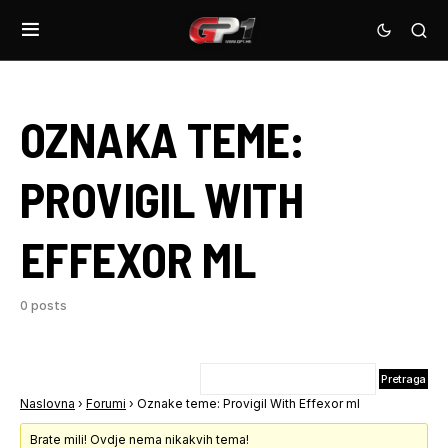
OZNAKA TEME:
PROVIGIL WITH
EFFEXOR ML
0 posts
Naslovna
›
Forumi
›
Oznake teme: Provigil With Effexor ml
Brate mili! Ovdje nema nikakvih tema!