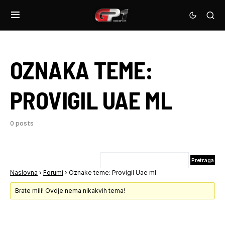
OZNAKA TEME:
PROVIGIL UAE ML
0 posts
Naslovna
›
Forumi
›
Oznake teme: Provigil Uae ml
Brate mili! Ovdje nema nikakvih tema!