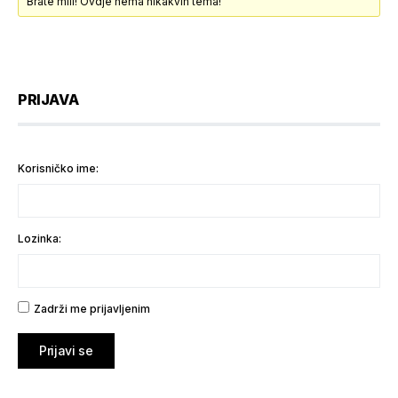
Brate mili! Ovdje nema nikakvih tema!
PRIJAVA
Korisničko ime:
Lozinka:
Zadrži me prijavljenim
Prijavi se