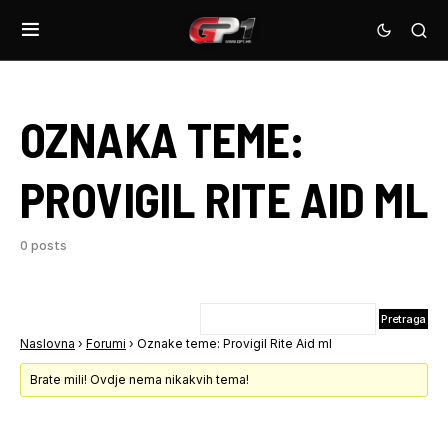
OZNAKA TEME:
PROVIGIL RITE AID ML
0 posts
Naslovna
›
Forumi
›
Oznake teme: Provigil Rite Aid ml
Brate mili! Ovdje nema nikakvih tema!