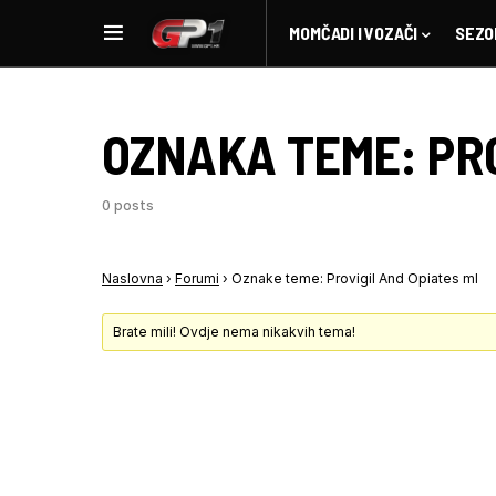
MOMČADI I VOZAČI
SEZO
OZNAKA TEME:
PR
0 posts
Naslovna
›
Forumi
›
Oznake teme: Provigil And Opiates ml
Brate mili! Ovdje nema nikakvih tema!