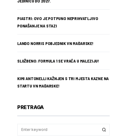
JEDINICU DO 2027.
PIASTRI: OVO JE POTPUNO NEPRIHVATLJIVO
PONAŠANJE NA STAZI
LANDO NORRIS POBJEDNIK VN MAĐARSKE!
SLUŽBENO: FORMULA 1 SE VRAĆA U MALEZIJU!
KIMI ANTONELLI KAŽNJEN S TRI MJESTA KAZNE NA
STARTU VN MAĐARSKE!
PRETRAGA