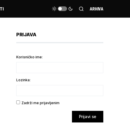
TI
ARHIVA
PRIJAVA
Korisničko ime:
Lozinka:
Zadrži me prijavljenim
Prijavi se