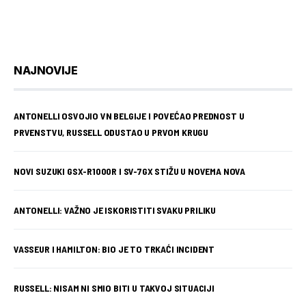
NAJNOVIJE
ANTONELLI OSVOJIO VN BELGIJE I POVEĆAO PREDNOST U
PRVENSTVU, RUSSELL ODUSTAO U PRVOM KRUGU
NOVI SUZUKI GSX-R1000R I SV-7GX STIŽU U NOVEMA NOVA
ANTONELLI: VAŽNO JE ISKORISTITI SVAKU PRILIKU
VASSEUR I HAMILTON: BIO JE TO TRKAĆI INCIDENT
RUSSELL: NISAM NI SMIO BITI U TAKVOJ SITUACIJI