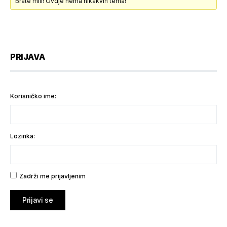
Brate mili! Ovdje nema nikakvih tema!
PRIJAVA
Korisničko ime:
Lozinka:
Zadrži me prijavljenim
Prijavi se