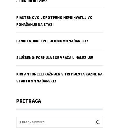
JEDINICU DO 2027.
PIASTRI: OVO JE POTPUNO NEPRIHVATLJIVO
PONAŠANJE NA STAZI
LANDO NORRIS POBJEDNIK VN MAĐARSKE!
SLUŽBENO: FORMULA 1 SE VRAĆA U MALEZIJU!
KIMI ANTONELLI KAŽNJEN S TRI MJESTA KAZNE NA
STARTU VN MAĐARSKE!
PRETRAGA