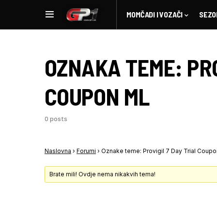
MOMČADI I VOZAČI
SEZO
OZNAKA TEME:
PR
COUPON ML
0 posts
Naslovna
›
Forumi
›
Oznake teme: Provigil 7 Day Trial Coupo
Brate mili! Ovdje nema nikakvih tema!