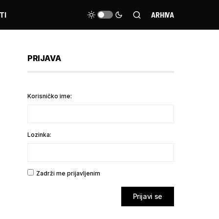
TI
ARHIVA
PRIJAVA
Korisničko ime:
Lozinka:
Zadrži me prijavljenim
Prijavi se