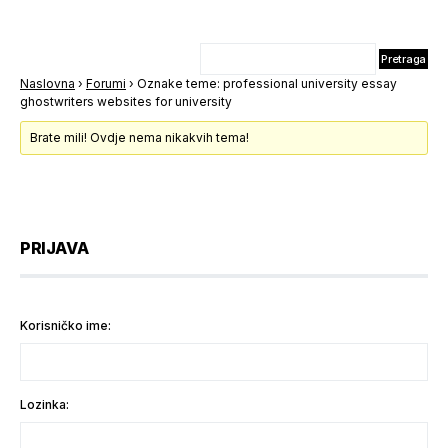
Naslovna
›
Forumi
›
Oznake teme: professional university essay
ghostwriters websites for university
Brate mili! Ovdje nema nikakvih tema!
PRIJAVA
Korisničko ime:
Lozinka: