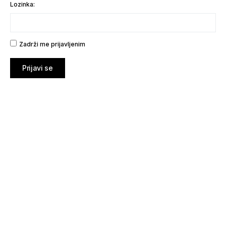
Lozinka:
Zadrži me prijavljenim
Prijavi se