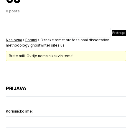
0 posts
Naslovna
›
Forumi
›
Oznake teme: professional dissertation
methodology ghostwriter sites us
Brate mili! Ovdje nema nikakvih tema!
PRIJAVA
Korisničko ime: