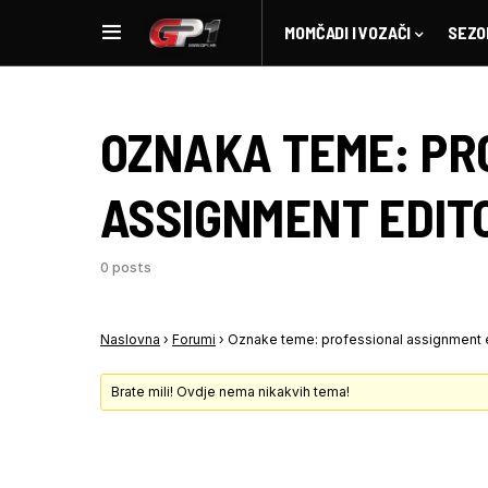
MOMČADI I VOZAČI
SEZO
OZNAKA TEME:
PR
ASSIGNMENT EDITO
0 posts
Naslovna
›
Forumi
›
Oznake teme: professional assignment ed
Brate mili! Ovdje nema nikakvih tema!