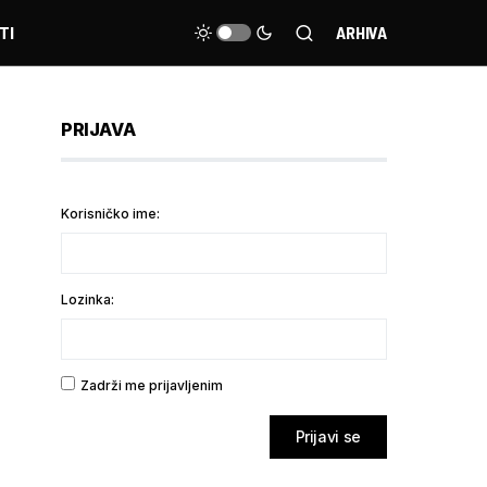
TI
ARHIVA
PRIJAVA
Korisničko ime:
Lozinka:
Zadrži me prijavljenim
Prijavi se