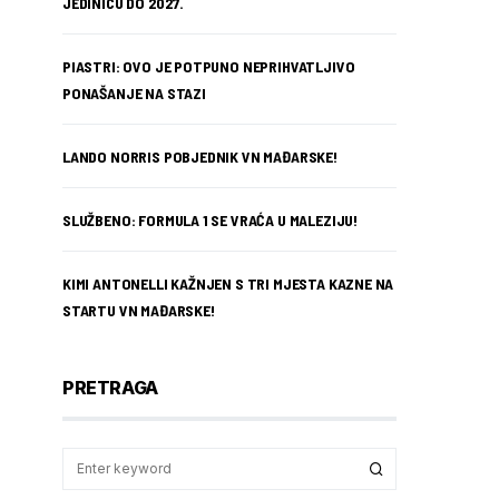
JEDINICU DO 2027.
PIASTRI: OVO JE POTPUNO NEPRIHVATLJIVO
PONAŠANJE NA STAZI
LANDO NORRIS POBJEDNIK VN MAĐARSKE!
SLUŽBENO: FORMULA 1 SE VRAĆA U MALEZIJU!
KIMI ANTONELLI KAŽNJEN S TRI MJESTA KAZNE NA
STARTU VN MAĐARSKE!
PRETRAGA