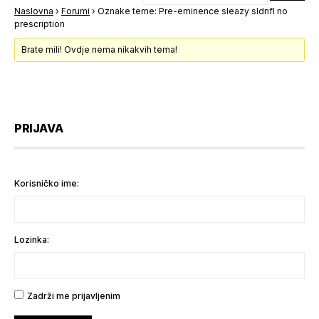
Naslovna
›
Forumi
›
Oznake teme: Pre-eminence sleazy sldnfl no
prescription
Brate mili! Ovdje nema nikakvih tema!
PRIJAVA
Korisničko ime:
Lozinka:
Zadrži me prijavljenim