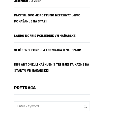
JEDINICU DO 2027.
PIASTRI: OVO JE POTPUNO NEPRIHVATLJIVO
PONAŠANJE NA STAZI
LANDO NORRIS POBJEDNIK VN MAĐARSKE!
SLUŽBENO: FORMULA 1 SE VRAĆA U MALEZIJU!
KIMI ANTONELLI KAŽNJEN S TRI MJESTA KAZNE NA
STARTU VN MAĐARSKE!
PRETRAGA