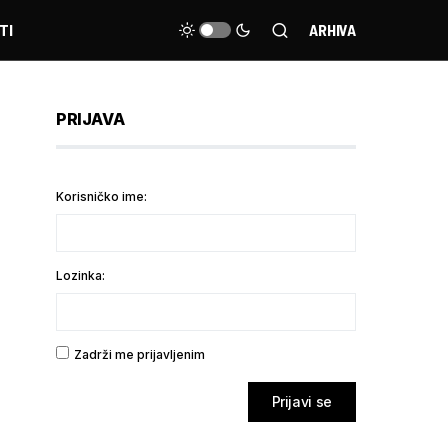
TI
ARHIVA
PRIJAVA
Korisničko ime:
Lozinka:
Zadrži me prijavljenim
Prijavi se