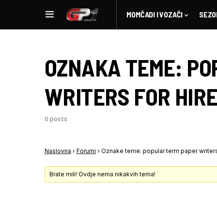
MOMČADI I VOZAČI
SEZO
OZNAKA TEME:
PO
WRITERS FOR HIRE
0 posts
Naslovna
›
Forumi
›
Oznake teme: popular term paper writers
Brate mili! Ovdje nema nikakvih tema!