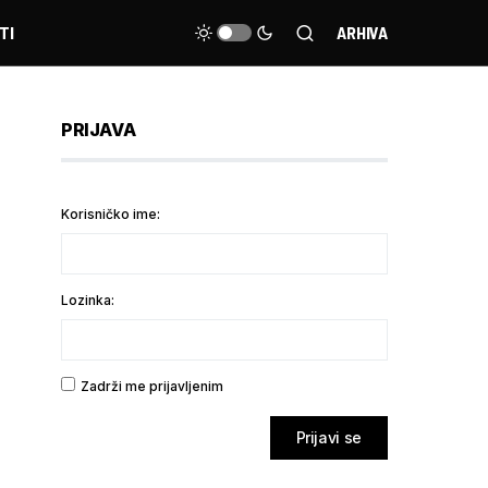
TI
ARHIVA
PRIJAVA
Korisničko ime:
Lozinka:
Zadrži me prijavljenim
Prijavi se