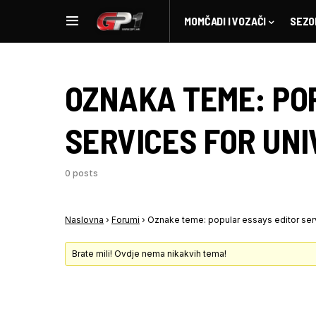
MOMČADI I VOZAČI
SEZO
OZNAKA TEME:
PO
SERVICES FOR UNI
0 posts
Naslovna
›
Forumi
›
Oznake teme: popular essays editor serv
Brate mili! Ovdje nema nikakvih tema!