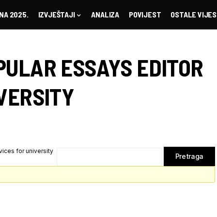
NA 2025.
IZVJEŠTAJI
ANALIZA
POVIJEST
OSTALE VIJES
PULAR ESSAYS EDITOR
VERSITY
ices for university