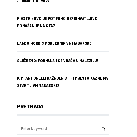
JEDINICU DO 2027.
PIASTRI: OVO JE POTPUNO NEPRIHVATLJIVO
PONAŠANJE NA STAZI
LANDO NORRIS POBJEDNIK VN MAĐARSKE!
SLUŽBENO: FORMULA 1 SE VRAĆA U MALEZIJU!
KIMI ANTONELLI KAŽNJEN S TRI MJESTA KAZNE NA
STARTU VN MAĐARSKE!
PRETRAGA