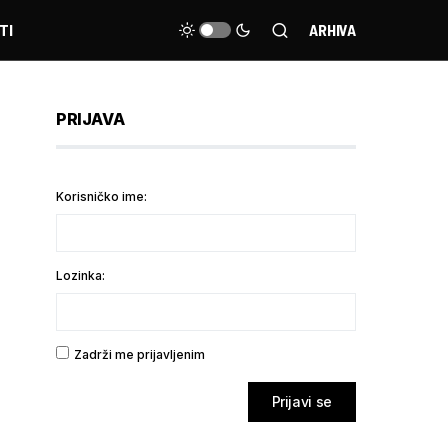
TI
ARHIVA
PRIJAVA
Korisničko ime:
Lozinka:
Zadrži me prijavljenim
Prijavi se