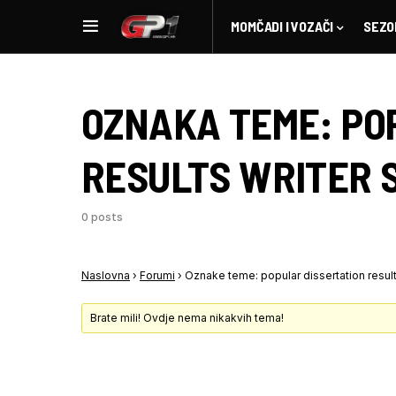
MOMČADI I VOZAČI
SEZO
OZNAKA TEME:
PO
RESULTS WRITER 
0 posts
Naslovna
›
Forumi
›
Oznake teme: popular dissertation result
Brate mili! Ovdje nema nikakvih tema!