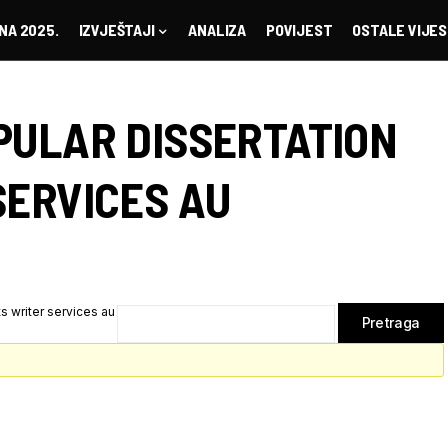
NA 2025.
IZVJEŠTAJI
ANALIZA
POVIJEST
OSTALE VIJES
PULAR DISSERTATION
SERVICES AU
s writer services au