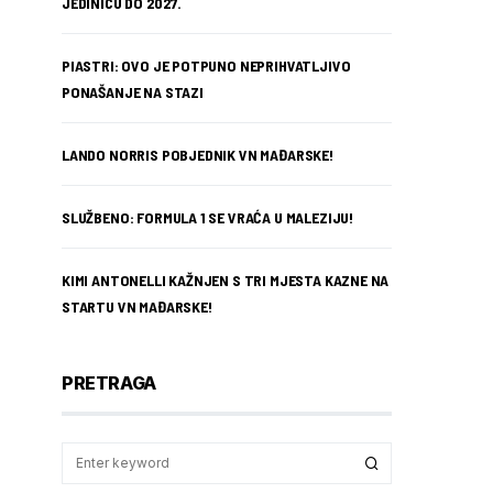
JEDINICU DO 2027.
PIASTRI: OVO JE POTPUNO NEPRIHVATLJIVO
PONAŠANJE NA STAZI
LANDO NORRIS POBJEDNIK VN MAĐARSKE!
SLUŽBENO: FORMULA 1 SE VRAĆA U MALEZIJU!
KIMI ANTONELLI KAŽNJEN S TRI MJESTA KAZNE NA
STARTU VN MAĐARSKE!
PRETRAGA