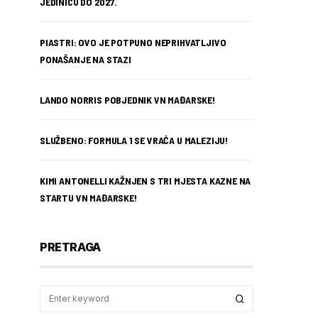
JEDINICU DO 2027.
PIASTRI: OVO JE POTPUNO NEPRIHVATLJIVO
PONAŠANJE NA STAZI
LANDO NORRIS POBJEDNIK VN MAĐARSKE!
SLUŽBENO: FORMULA 1 SE VRAĆA U MALEZIJU!
KIMI ANTONELLI KAŽNJEN S TRI MJESTA KAZNE NA
STARTU VN MAĐARSKE!
PRETRAGA