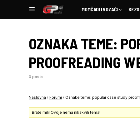
MOMČADI I VOZAČI
SEZO
OZNAKA TEME:
PO
PROOFREADING WE
0 posts
Naslovna
›
Forumi
›
Oznake teme: popular case study proof
Brate mili! Ovdje nema nikakvih tema!