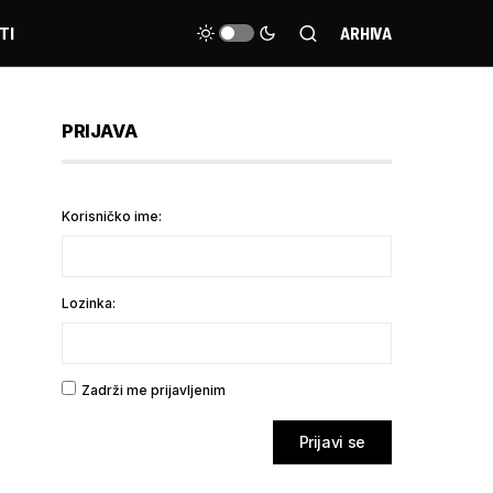
TI
ARHIVA
PRIJAVA
Korisničko ime:
Lozinka:
Zadrži me prijavljenim
Prijavi se