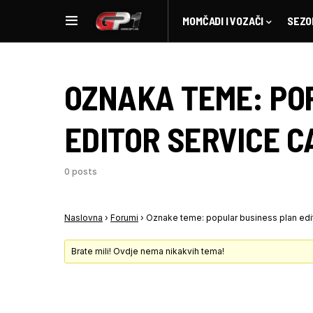
MOMČADI I VOZAČI
SEZO
OZNAKA TEME:
PO
EDITOR SERVICE C
0 posts
Naslovna
›
Forumi
›
Oznake teme: popular business plan edit
Brate mili! Ovdje nema nikakvih tema!