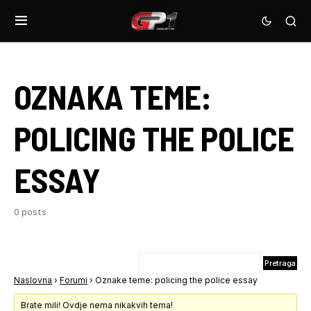
OZNAKA TEME:
POLICING THE POLICE
ESSAY
0 posts
Naslovna
›
Forumi
›
Oznake teme: policing the police essay
Brate mili! Ovdje nema nikakvih tema!