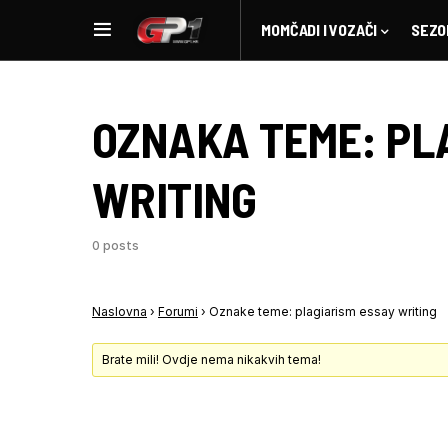
MOMČADI I VOZAČI
SEZO
OZNAKA TEME:
PL
WRITING
0 posts
Naslovna
›
Forumi
›
Oznake teme: plagiarism essay writing
Brate mili! Ovdje nema nikakvih tema!