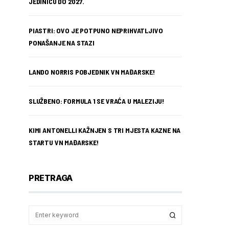
JEDINICU DO 2027.
PIASTRI: OVO JE POTPUNO NEPRIHVATLJIVO
PONAŠANJE NA STAZI
LANDO NORRIS POBJEDNIK VN MAĐARSKE!
SLUŽBENO: FORMULA 1 SE VRAĆA U MALEZIJU!
KIMI ANTONELLI KAŽNJEN S TRI MJESTA KAZNE NA
STARTU VN MAĐARSKE!
PRETRAGA