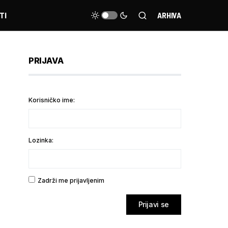
TI
ARHIVA
PRIJAVA
Korisničko ime:
Lozinka:
Zadrži me prijavljenim
Prijavi se