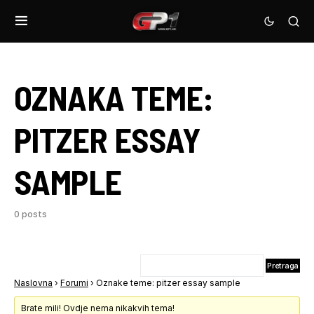
OZNAKA TEME:
PITZER ESSAY
SAMPLE
0 posts
Naslovna
›
Forumi
›
Oznake teme: pitzer essay sample
Brate mili! Ovdje nema nikakvih tema!