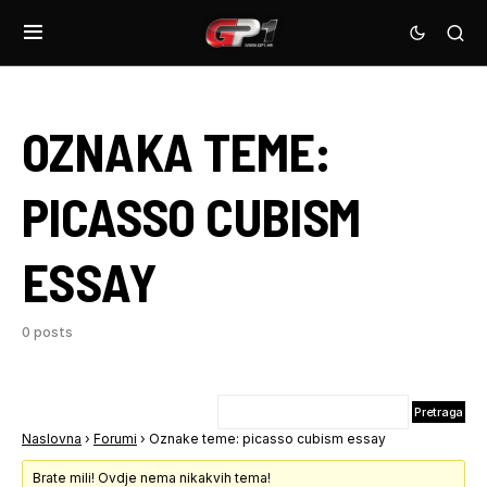
OZNAKA TEME:
PICASSO CUBISM
ESSAY
0 posts
Naslovna
›
Forumi
›
Oznake teme: picasso cubism essay
Brate mili! Ovdje nema nikakvih tema!