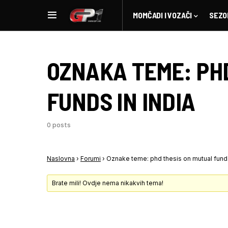
MOMČADI I VOZAČI
SEZO
OZNAKA TEME:
PH
FUNDS IN INDIA
0 posts
Naslovna
›
Forumi
›
Oznake teme: phd thesis on mutual funds
Brate mili! Ovdje nema nikakvih tema!