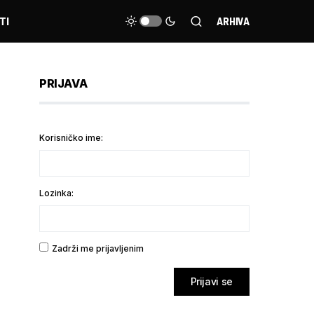
TI
ARHIVA
PRIJAVA
Korisničko ime:
Lozinka:
Zadrži me prijavljenim
Prijavi se