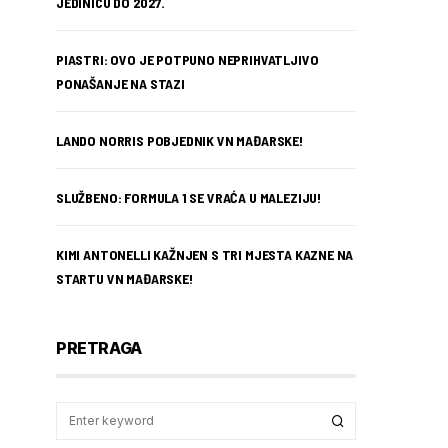
JEDINICU DO 2027.
PIASTRI: OVO JE POTPUNO NEPRIHVATLJIVO
PONAŠANJE NA STAZI
LANDO NORRIS POBJEDNIK VN MAĐARSKE!
SLUŽBENO: FORMULA 1 SE VRAĆA U MALEZIJU!
KIMI ANTONELLI KAŽNJEN S TRI MJESTA KAZNE NA
STARTU VN MAĐARSKE!
PRETRAGA