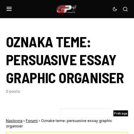
OZNAKA TEME:
PERSUASIVE ESSAY
GRAPHIC ORGANISER
0 posts
Naslovna
›
Forumi
›
Oznake teme: persuasive essay graphic
organiser