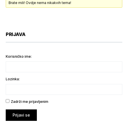
Brate mili! Ovdje nema nikakvih tema!
PRIJAVA
Korisničko ime:
Lozinka:
Zadrži me prijavljenim
Prijavi se