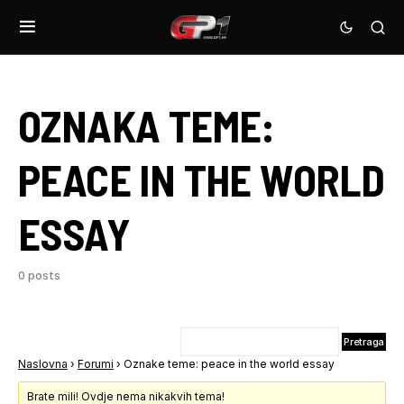
OZNAKA TEME:
PEACE IN THE WORLD
ESSAY
0 posts
Naslovna
›
Forumi
›
Oznake teme: peace in the world essay
Brate mili! Ovdje nema nikakvih tema!