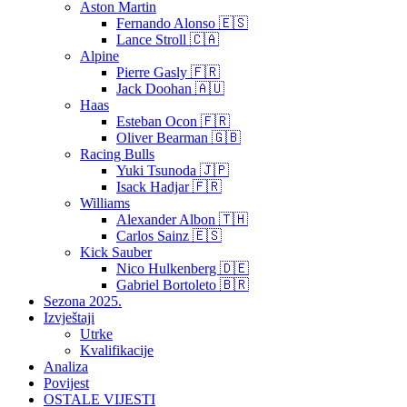
Aston Martin
Fernando Alonso 🇪🇸
Lance Stroll 🇨🇦
Alpine
Pierre Gasly 🇫🇷
Jack Doohan 🇦🇺
Haas
Esteban Ocon 🇫🇷
Oliver Bearman 🇬🇧
Racing Bulls
Yuki Tsunoda 🇯🇵
Isack Hadjar 🇫🇷
Williams
Alexander Albon 🇹🇭
Carlos Sainz 🇪🇸
Kick Sauber
Nico Hulkenberg 🇩🇪
Gabriel Bortoleto 🇧🇷
Sezona 2025.
Izvještaji
Utrke
Kvalifikacije
Analiza
Povijest
OSTALE VIJESTI