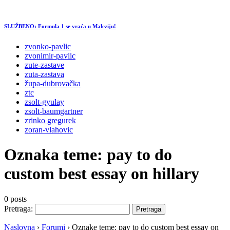
SLUŽBENO: Formula 1 se vraća u Maleziju!
zvonko-pavlic
zvonimir-pavlic
zute-zastave
zuta-zastava
župa-dubrovačka
ztc
zsolt-gyulay
zsolt-baumgartner
zrinko gregurek
zoran-vlahovic
Oznaka teme:
pay to do
custom best essay on hillary
0 posts
Pretraga:
Naslovna
›
Forumi
›
Oznake teme: pay to do custom best essay on