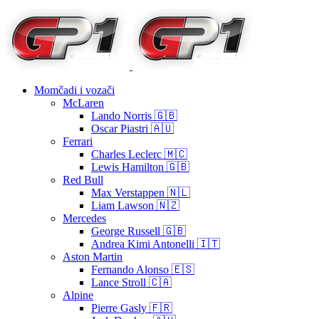
Momčadi i vozači
McLaren
Lando Norris 🇬🇧
Oscar Piastri 🇦🇺
Ferrari
Charles Leclerc 🇲🇨
Lewis Hamilton 🇬🇧
Red Bull
Max Verstappen 🇳🇱
Liam Lawson 🇳🇿
Mercedes
George Russell 🇬🇧
Andrea Kimi Antonelli 🇮🇹
Aston Martin
Fernando Alonso 🇪🇸
Lance Stroll 🇨🇦
Alpine
Pierre Gasly 🇫🇷