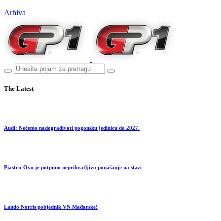
Arhiva
The Latest
Audi: Nećemo nadograđivati pogonsku jedinicu do 2027.
Piastri: Ovo je potpuno neprihvatljivo ponašanje na stazi
Lando Norris pobjednik VN Mađarske!