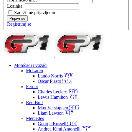
Lozinka:
Zadrži me prijavljenim
Prijavi se
Registriraj se
Momčadi i vozači
McLaren
Lando Norris 🇬🇧
Oscar Piastri 🇦🇺
Ferrari
Charles Leclerc 🇲🇨
Lewis Hamilton 🇬🇧
Red Bull
Max Verstappen 🇳🇱
Liam Lawson 🇳🇿
Mercedes
George Russell 🇬🇧
Andrea Kimi Antonelli 🇮🇹