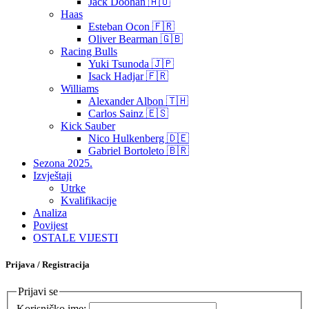
Jack Doohan 🇦🇺
Haas
Esteban Ocon 🇫🇷
Oliver Bearman 🇬🇧
Racing Bulls
Yuki Tsunoda 🇯🇵
Isack Hadjar 🇫🇷
Williams
Alexander Albon 🇹🇭
Carlos Sainz 🇪🇸
Kick Sauber
Nico Hulkenberg 🇩🇪
Gabriel Bortoleto 🇧🇷
Sezona 2025.
Izvještaji
Utrke
Kvalifikacije
Analiza
Povijest
OSTALE VIJESTI
Prijava / Registracija
Prijavi se
Korisničko ime: