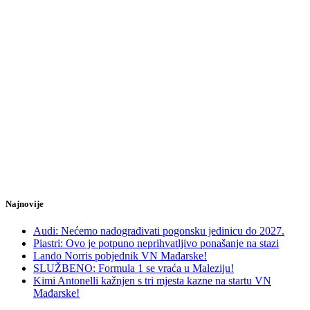
Najnovije
Audi: Nećemo nadograđivati pogonsku jedinicu do 2027.
Piastri: Ovo je potpuno neprihvatljivo ponašanje na stazi
Lando Norris pobjednik VN Mađarske!
SLUŽBENO: Formula 1 se vraća u Maleziju!
Kimi Antonelli kažnjen s tri mjesta kazne na startu VN
Mađarske!