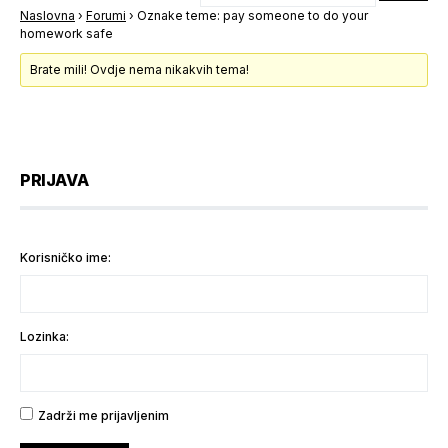
Naslovna
›
Forumi
›
Oznake teme: pay someone to do your
homework safe
Brate mili! Ovdje nema nikakvih tema!
PRIJAVA
Korisničko ime:
Lozinka:
Zadrži me prijavljenim