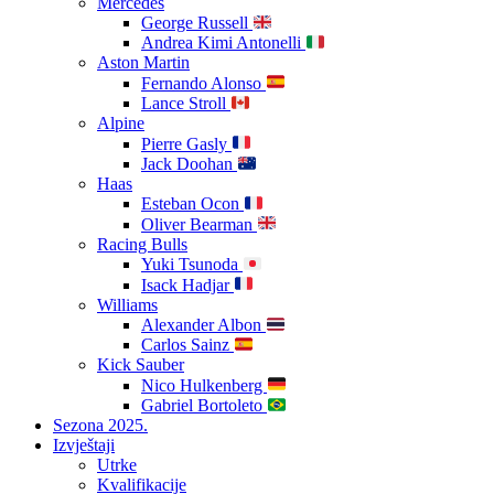
Mercedes
George Russell
Andrea Kimi Antonelli
Aston Martin
Fernando Alonso
Lance Stroll
Alpine
Pierre Gasly
Jack Doohan
Haas
Esteban Ocon
Oliver Bearman
Racing Bulls
Yuki Tsunoda
Isack Hadjar
Williams
Alexander Albon
Carlos Sainz
Kick Sauber
Nico Hulkenberg
Gabriel Bortoleto
Sezona 2025.
Izvještaji
Utrke
Kvalifikacije