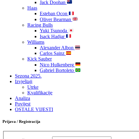
Jack Doohan
Haas
Esteban Ocon
Oliver Bearman
Racing Bulls
Yuki Tsunoda
Isack Hadjar
Williams
Alexander Albon
Carlos Sainz
Kick Sauber
Nico Hulkenberg
Gabriel Bortoleto
Sezona 2025.
Izvještaji
Utrke
Kvalifikacije
Analiza
Povijest
OSTALE VIJESTI
Prijava / Registracija