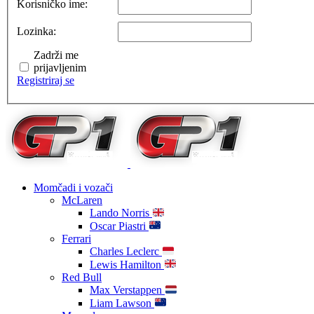
Korisničko ime:
Lozinka:
Zadrži me
prijavljenim
Registriraj se
Momčadi i vozači
McLaren
Lando Norris
Oscar Piastri
Ferrari
Charles Leclerc
Lewis Hamilton
Red Bull
Max Verstappen
Liam Lawson