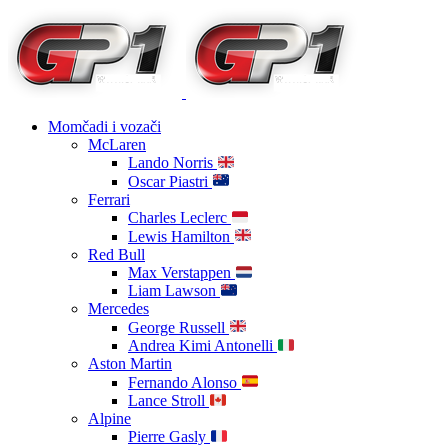
Momčadi i vozači
McLaren
Lando Norris
Oscar Piastri
Ferrari
Charles Leclerc
Lewis Hamilton
Red Bull
Max Verstappen
Liam Lawson
Mercedes
George Russell
Andrea Kimi Antonelli
Aston Martin
Fernando Alonso
Lance Stroll
Alpine
Pierre Gasly