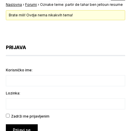
Naslovna
›
Forumi
›
Oznake teme: partir de tahar ben jelloun resume
Brate mili! Ovdje nema nikakvih tema!
PRIJAVA
Korisničko ime:
Lozinka:
Zadrži me prijavljenim
Prijavi se