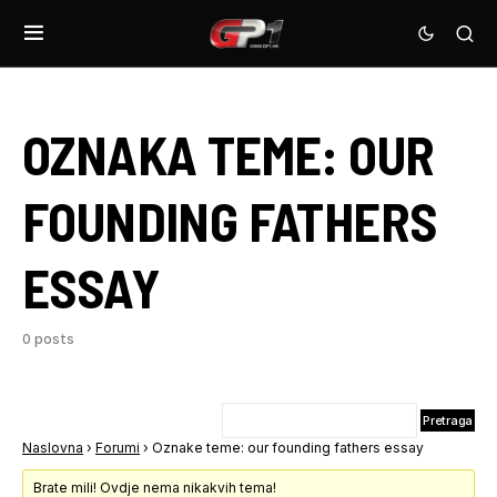
OZNAKA TEME:
OUR
FOUNDING FATHERS
ESSAY
0 posts
Naslovna
›
Forumi
›
Oznake teme: our founding fathers essay
Brate mili! Ovdje nema nikakvih tema!