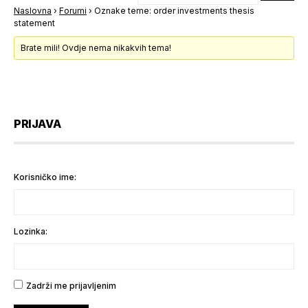
Naslovna
›
Forumi
›
Oznake teme: order investments thesis
statement
Brate mili! Ovdje nema nikakvih tema!
PRIJAVA
Korisničko ime:
Lozinka:
Zadrži me prijavljenim