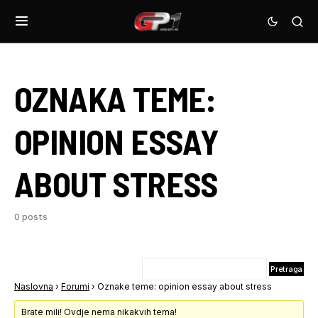
OZNAKA TEME:
OPINION ESSAY
ABOUT STRESS
0 posts
Naslovna
›
Forumi
›
Oznake teme: opinion essay about stress
Brate mili! Ovdje nema nikakvih tema!